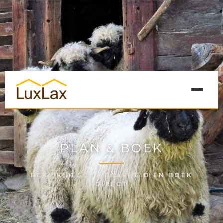
GRÜEZI
PLAN & BOEK
OMGEVING
FOTO'S
BEKIJK BESCHIKBAARHEID EN BOEK
DIRECT
PLAN EN BOEK
REVIEWS