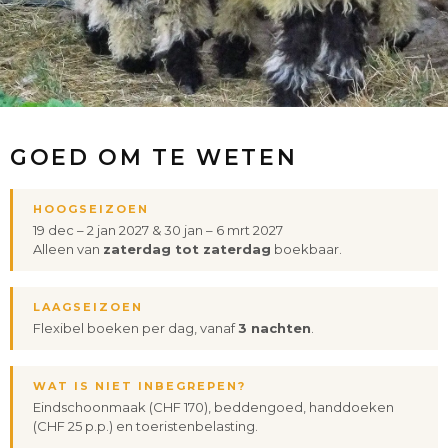
VIRTUAL TOUR
CONTACT
NL
EN
DE
GOED OM TE WETEN
HOOGSEIZOEN
19 dec – 2 jan 2027 & 30 jan – 6 mrt 2027
Alleen van
zaterdag tot zaterdag
boekbaar.
LAAGSEIZOEN
Flexibel boeken per dag, vanaf
3 nachten
.
WAT IS
NIET
INBEGREPEN?
Eindschoonmaak (CHF 170), beddengoed, handdoeken
(CHF 25 p.p.) en toeristenbelasting.