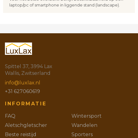
laptop/pc of smartphone in liggende stand (landscape).
Spittel 37, 3994 Lax
Wallis, Zwitserland
info@luxlax.nl
+31 627060619
INFORMATIE
FAQ
Wintersport
Aletschgletscher
Wandelen
Beste reistijd
Sporters